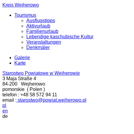
Kreis Wejherowo
Tourismus
Ausflugstipps
Aktivurlaub
Familienurlaub
Lebendige kaschubische Kultur
Veranstaltungen
Denkmäler
Galerie
Karte
Starostwo Powiatowe w Wejherowie
3 Maja Straße 4
84-200
Wejherowo
pomorskie
(
Polen
)
telefon :
+48 58 572 94 11
email :
starostwo@powiat.wejherowo.pl
pl
en
de